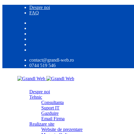
Despre noi
FAQ
contact@grandl-web.ro
0744 519 546
Despre noi
Tehnic
Consultanta
Suport IT
Gazduire
Email Firma
Realizare site
Website de prezentare