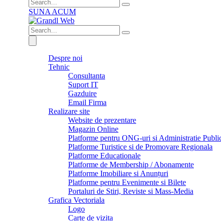
SUNA ACUM
Despre noi
Tehnic
Consultanta
Suport IT
Gazduire
Email Firma
Realizare site
Website de prezentare
Magazin Online
Platforme pentru ONG-uri si Administratie Publi
Platforme Turistice si de Promovare Regionala
Platforme Educationale
Platforme de Membership / Abonamente
Platforme Imobiliare si Anunțuri
Platforme pentru Evenimente si Bilete
Portaluri de Stiri, Reviste si Mass-Media
Grafica Vectoriala
Logo
Carte de vizita