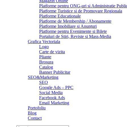
Magazin Online
Platforme pentru ONG-uri si Administratie Publi
Platforme Turistice si de Promovare Regionala
Platforme Educationale
Platforme de Membership / Abonamente
Platforme Imobiliare si Anunțuri
Platforme pentru Evenimente si Bilete
Portaluri de Stiri, Reviste si Mass-Media
Grafica Vectoriala
Logo
Carte de vizita
Pliante
Brosura
Catalog
Banner Publicitar
SEO&Marketing
SEO
Google Ads – PPC
Social Media
Facebook Ads
Email Marketing
Portofoliu
Blog
Contact