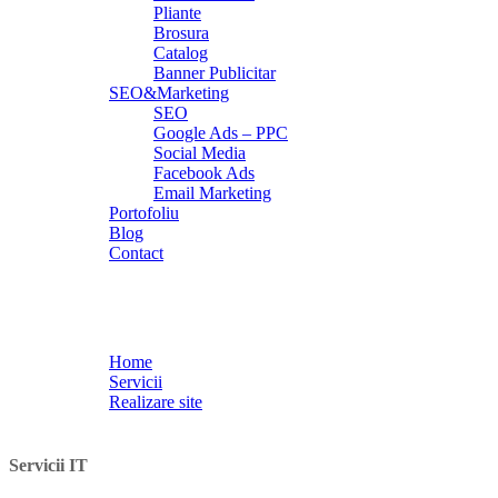
Pliante
Brosura
Catalog
Banner Publicitar
SEO&Marketing
SEO
Google Ads – PPC
Social Media
Facebook Ads
Email Marketing
Portofoliu
Blog
Contact
Platforme pentru Evenimente
Home
Servicii
Realizare site
Platforme pentru Evenimente și Bilete
Servicii IT