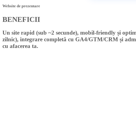
Website de prezentare
BENEFICII
Un site
rapid
(sub ~2 secunde),
mobil-friendly
și
optim
zilnic),
integrare completă
cu GA4/GTM/CRM și
admi
cu afacerea ta.