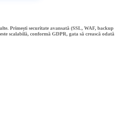
ulte. Primești
securitate avansată
(SSL, WAF, backup
 este
scalabilă
, conformă
GDPR
, gata să crească odată