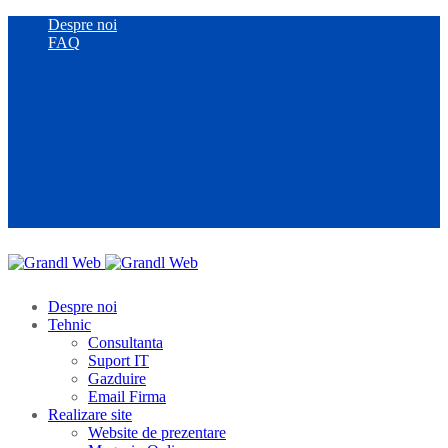
Despre noi
FAQ
contact@grandl-web.ro
0744 519 546
Despre noi
Tehnic
Consultanta
Suport IT
Gazduire
Email Firma
Realizare site
Website de prezentare