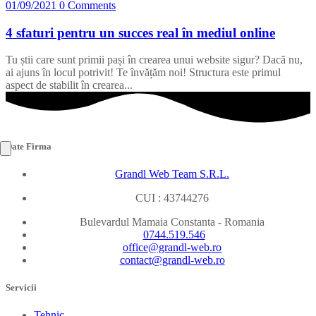
01/09/2021
0 Comments
4 sfaturi pentru un succes real în mediul online
Tu știi care sunt primii pași în crearea unui website sigur? Dacă nu,
ai ajuns în locul potrivit! Te învățăm noi! Structura este primul
aspect de stabilit în crearea...
Date Firma
Grandl Web Team S.R.L.
CUI : 43744276
Bulevardul Mamaia
Constanta -
Romania
0744.519.546
office@grandl-web.ro
contact@grandl-web.ro
Servicii
Tehnic