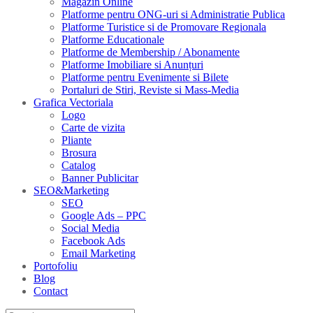
Magazin Online
Platforme pentru ONG-uri si Administratie Publica
Platforme Turistice si de Promovare Regionala
Platforme Educationale
Platforme de Membership / Abonamente
Platforme Imobiliare si Anunțuri
Platforme pentru Evenimente si Bilete
Portaluri de Stiri, Reviste si Mass-Media
Grafica Vectoriala
Logo
Carte de vizita
Pliante
Brosura
Catalog
Banner Publicitar
SEO&Marketing
SEO
Google Ads – PPC
Social Media
Facebook Ads
Email Marketing
Portofoliu
Blog
Contact