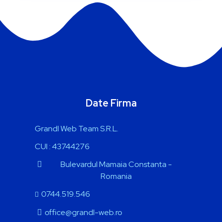
Date Firma
Grandl Web Team S.R.L.
CUI : 43744276
Bulevardul Mamaia
Constanta -
Romania
0744.519.546
office@grandl-web.ro