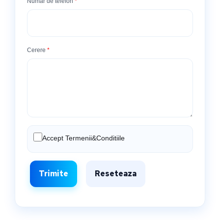
Numar de telefon
*
Cerere
*
Accept Termenii&Conditiile