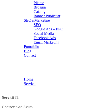
Pliante
Brosura
Catalog
Banner Publicitar
SEO&Marketing
SEO
Google Ads – PPC
Social Media
Facebook Ads
Email Marketing
Portofoliu
Blog
Contact
SEO&Marketing
Home
Servicii
SEO&Marketing
Servicii IT
Contactati-ne Acum