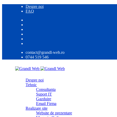
Despre noi
FAQ
contact@grandl-web.ro
0744 519 546
Despre noi
Tehnic
Consultanta
Suport IT
Gazduire
Email Firma
Realizare site
Website de prezentare