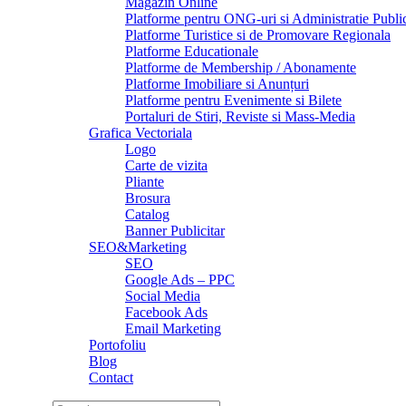
Magazin Online
Platforme pentru ONG-uri si Administratie Publi
Platforme Turistice si de Promovare Regionala
Platforme Educationale
Platforme de Membership / Abonamente
Platforme Imobiliare si Anunțuri
Platforme pentru Evenimente si Bilete
Portaluri de Stiri, Reviste si Mass-Media
Grafica Vectoriala
Logo
Carte de vizita
Pliante
Brosura
Catalog
Banner Publicitar
SEO&Marketing
SEO
Google Ads – PPC
Social Media
Facebook Ads
Email Marketing
Portofoliu
Blog
Contact