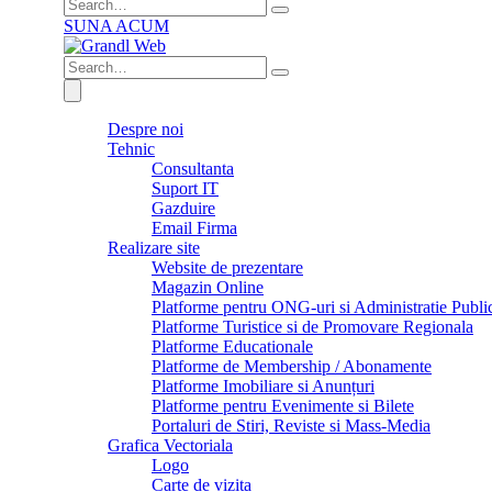
SUNA ACUM
Despre noi
Tehnic
Consultanta
Suport IT
Gazduire
Email Firma
Realizare site
Website de prezentare
Magazin Online
Platforme pentru ONG-uri si Administratie Publi
Platforme Turistice si de Promovare Regionala
Platforme Educationale
Platforme de Membership / Abonamente
Platforme Imobiliare si Anunțuri
Platforme pentru Evenimente si Bilete
Portaluri de Stiri, Reviste si Mass-Media
Grafica Vectoriala
Logo
Carte de vizita