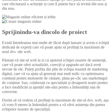
care efectuează o achiziție și cum îi putem face să revină din nou și
din nou.
Sprijinindu-va dincolo de proiect
Există întotdeauna mai multe de făcut după lansare și avem o echipă
dedicată de experți care vă poate ajuta să profitați la maximum de
noul dvs. site web.
Păstrați-vă site-ul web la zi cu ajutorul echipei noastre de asistență,
care vă poate oferi actualizări, corecții și upgrade-uri dacă aveți
nevoie de ele. Puteți profita din plin de echipa noastră de marketing
digital, care vă va ajuta să generați mai mult trafic cu optimizarea
continuă pentru motoarele de căutare, plata-pe-clic sau marketingul
de conținut. Sau, colaborați cu specialiștii și designerii noștri pentru
a face modificări și ajustări site-ului pentru a îmbunătăți rata de
conversie.
Dorim să vă vedem că profitați la maximum de site-ul dvs. web, așa
că vom fi mereu la îndemână pentru a vă oferi asistența din partea
echipelor noastre de specialiști.