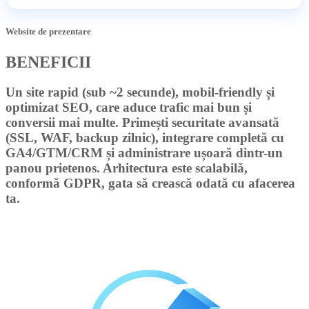
Website de prezentare
BENEFICII
Un site
rapid
(sub ~2 secunde),
mobil-friendly
și
optimizat SEO,
care aduce trafic mai bun și
conversii mai multe. Primești
securitate avansată
(SSL, WAF, backup zilnic),
integrare completă
cu
GA4/GTM/CRM și
administrare ușoară
dintr-un
panou prietenos. Arhitectura este
scalabilă
,
conformă
GDPR
, gata să crească odată cu afacerea
ta.