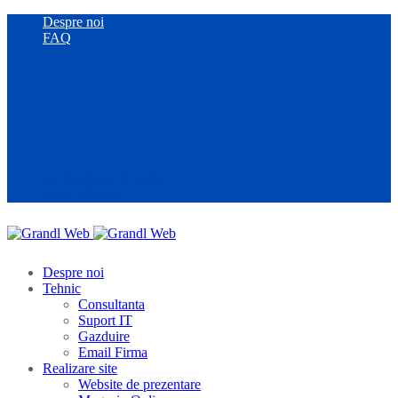
Despre noi
FAQ
contact@grandl-web.ro
0744 519 546
Despre noi
Tehnic
Consultanta
Suport IT
Gazduire
Email Firma
Realizare site
Website de prezentare