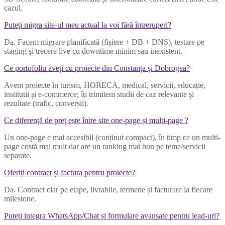
cazul.
Puteți migra site-ul meu actual la voi fără întreruperi?
Da. Facem migrare planificată (fișiere + DB + DNS), testare pe
staging și trecere live cu downtime minim sau inexistent.
Ce portofoliu aveți cu proiecte din Constanța și Dobrogea?
Avem proiecte în turism, HORECA, medical, servicii, educație,
institutii și e-commerce; îți trimitem studii de caz relevante și
rezultate (trafic, conversii).
Ce diferență de preț este între site one-page și multi-page ?
Un one-page e mai accesibil (conținut compact), în timp ce un multi-
page costă mai mult dar are un ranking mai bun pe teme/servicii
separate.
Oferiți contract și factura pentru proiecte?
Da. Contract clar pe etape, livrabile, termene și facturare la fiecare
milestone.
Puteți integra WhatsApp/Chat și formulare avansate pentru lead-uri?