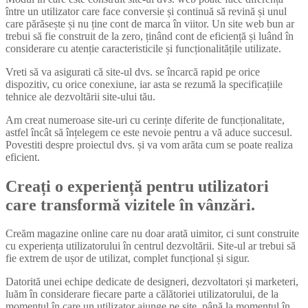
între un utilizator care face conversie și continuă să revină și unul
care părăsește și nu ține cont de marca în viitor. Un site web bun ar
trebui să fie construit de la zero, ținând cont de eficiență și luând în
considerare cu atenție caracteristicile și funcționalitățile utilizate.
Vreti să va asigurati că site-ul dvs. se încarcă rapid pe orice
dispozitiv, cu orice conexiune, iar asta se rezumă la specificațiile
tehnice ale dezvoltării site-ului tău.
Am creat numeroase site-uri cu cerințe diferite de funcționalitate,
astfel încât să înțelegem ce este nevoie pentru a vă aduce succesul.
Povestiti despre proiectul dvs. și va vom arăta cum se poate realiza
eficient.
Creați o experiență pentru utilizatori
care transformă vizitele în vânzări.
Creăm magazine online care nu doar arată uimitor, ci sunt construite
cu experiența utilizatorului în centrul dezvoltării. Site-ul ar trebui să
fie extrem de ușor de utilizat, complet funcțional și sigur.
Datorită unei echipe dedicate de designeri, dezvoltatori și marketeri,
luăm în considerare fiecare parte a călătoriei utilizatorului, de la
momentul în care un utilizator ajunge pe site, până la momentul în