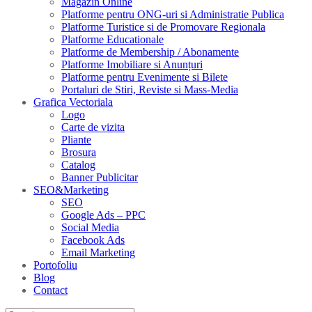
Magazin Online
Platforme pentru ONG-uri si Administratie Publica
Platforme Turistice si de Promovare Regionala
Platforme Educationale
Platforme de Membership / Abonamente
Platforme Imobiliare si Anunțuri
Platforme pentru Evenimente si Bilete
Portaluri de Stiri, Reviste si Mass-Media
Grafica Vectoriala
Logo
Carte de vizita
Pliante
Brosura
Catalog
Banner Publicitar
SEO&Marketing
SEO
Google Ads – PPC
Social Media
Facebook Ads
Email Marketing
Portofoliu
Blog
Contact