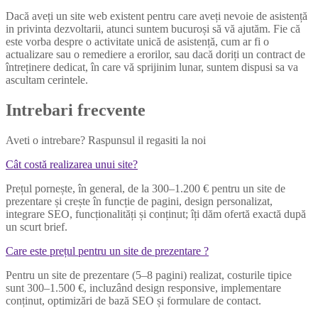
Dacă aveți un site web existent pentru care aveți nevoie de asistență
in privinta dezvoltarii, atunci suntem bucuroși să vă ajutăm. Fie că
este vorba despre o activitate unică de asistență, cum ar fi o
actualizare sau o remediere a erorilor, sau dacă doriți un contract de
întreținere dedicat, în care vă sprijinim lunar, suntem dispusi sa va
ascultam cerintele.
Intrebari frecvente
Aveti o intrebare? Raspunsul il regasiti la noi
Cât costă realizarea unui site?
Prețul pornește, în general, de la 300–1.200 € pentru un site de
prezentare și crește în funcție de pagini, design personalizat,
integrare SEO, funcționalități și conținut; îți dăm ofertă exactă după
un scurt brief.
Care este prețul pentru un site de prezentare ?
Pentru un site de prezentare (5–8 pagini) realizat, costurile tipice
sunt 300–1.500 €, incluzând design responsive, implementare
conținut, optimizări de bază SEO și formulare de contact.