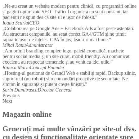
„Ne-au creat un website modern pentru clinică, cu programări online
și pagini optimizate SEO. Traficul organic a crescut constant, iar
pacienții ne spun des că site-ul e ușor de folosit.”
Ioana Scarlat
CEO
„Colaborarea pe Google Ads + Facebook Ads a fost peste așteptări.
Au structurat campaniile, au setat corect GA4/GTM și ne trimit
rapoarte ușor de înțeles. CPA în jos, lead-uri mai bune.”
Mihai Ratiu
Administrator
„Am primit branding complet: logo, paletă cromatică, machete
pentru social media și un site curat, mobil-friendly. Au comunicat
excelent, au respectat termenele și au venit cu idei utile.”
Raluca Marin
Concept Founder
„Hosting-ul gestionat de Grandl Web e stabil și rapid. Backup zilnic,
suport real (nu roboți) și recomandări proactive de securitate. Ne
simțim în siguranță și putem crește liniștiți.”
Sorin Dumitrascu
Director General
Previous
Next
Magazin online
Generați mai multe vânzări pe site-ul dvs.
cu design și funcționalitate orientate spre