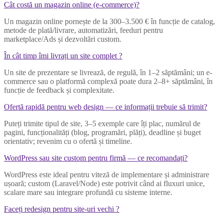
Cât costă un magazin online (e-commerce)?
Un magazin online pornește de la 300–3.500 € în funcție de catalog,
metode de plată/livrare, automatizări, feeduri pentru
marketplace/Ads și dezvoltări custom.
În cât timp îmi livrați un site complet ?
Un site de prezentare se livrează, de regulă, în 1–2 săptămâni; un e-
commerce sau o platformă complexă poate dura 2–8+ săptămâni, în
funcție de feedback și complexitate.
Ofertă rapidă pentru web design — ce informații trebuie să trimit?
Puteți trimite tipul de site, 3–5 exemple care îți plac, numărul de
pagini, funcționalități (blog, programări, plăți), deadline și buget
orientativ; revenim cu o ofertă și timeline.
WordPress sau site custom pentru firmă — ce recomandați?
WordPress este ideal pentru viteză de implementare și administrare
ușoară; custom (Laravel/Node) este potrivit când ai fluxuri unice,
scalare mare sau integrare profundă cu sisteme interne.
Faceți redesign pentru site-uri vechi ?