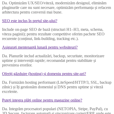
Da. Optimizăm UX/SEO/viteză, modernizăm designul, eliminăm
pluginurile care nu sunt necesare, optimizăm performanța și refacem
arhitectura pentru conversii mai bune.
SEO este inclus în prețul site-ului?
Include on-page SEO de bază (structuri H1–H3, meta, schema,
viteza paginii); pentru rezultate competitive oferim pachete SEO
recurente (conținut, link-building, tracking etc.).
Asigurați mentenanță lunară pentru websiteuri?
Da. Planurile includ actualizări, backup, securitate, monitorizare
uptime și intervenții rapide; recomandat pentru stabilitate și
prevenirea erorilor.
Oferiți găzduire (hosting) și domeniu pentru site-uri?
Da. Furnizăm hosting performant (LiteSpeed/HTTP/3, SSL, backup
zilnic) și îți gestionăm domeniul și DNS pentru uptime și viteză
excelente.
Puteți integra plăți online pentru magazine online?
Da. Integrăm procesatori populari (NETOPIA, Stripe, PayPal), cu
3D Secure, facturare automată și sincronizare curieri/ERP, unde este