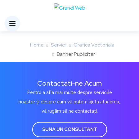
Banner Publicitar
Home
Servicii
Grafica Vectoriala
Banner Publicitar
Contactati-ne Acum
Pentru a afla mai multe despre serviciile
noastre și despre cum vă putem ajuta afacerea,
vă rugăm să ne contactați.
SUNA UN CONSULTANT