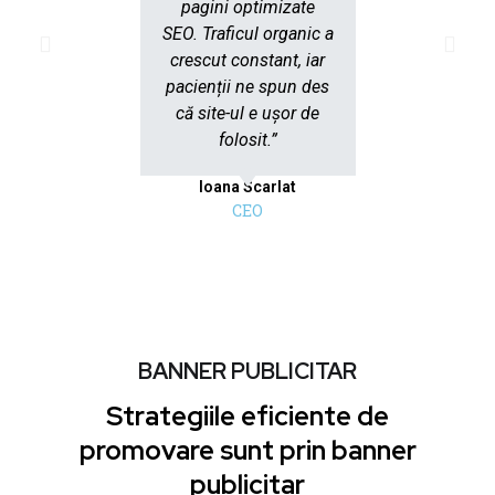
pagini optimizate
structura
SEO. Traficul organic a
au se
crescut constant, iar
GA4/GTM 
pacienții ne spun des
rapoar
că site-ul e ușor de
înțeles.
folosit.”
lead-ur
Ioana Scarlat
Mih
CEO
Admin
BANNER PUBLICITAR
Strategiile eficiente de
promovare sunt prin banner
publicitar