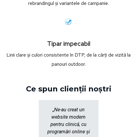
rebrandingul și variantele de campanie.
Tipar impecabil
Linii clare și culori consistente în DTP, de la cărți de vizită la
panouri outdoor.
Ce spun clienții noștri
„Ne-au creat un
„Cola
website modern
Goog
pentru clinică, cu
Facebook
programări online și
peste a