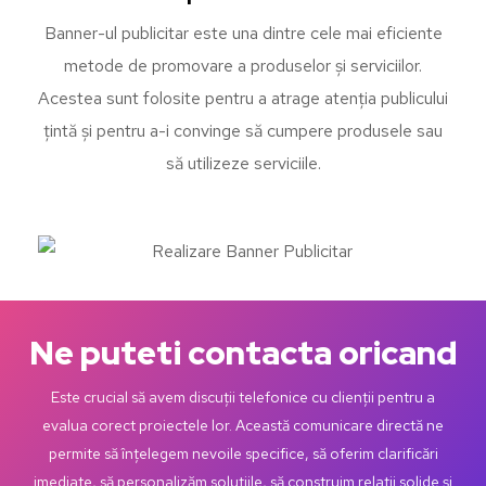
Banner-ul publicitar este una dintre cele mai eficiente
metode de promovare a produselor și serviciilor.
Acestea sunt folosite pentru a atrage atenția publicului
țintă și pentru a-i convinge să cumpere produsele sau
să utilizeze serviciile.
Ne puteti contacta oricand
Este crucial să avem discuții telefonice cu clienții pentru a
evalua corect proiectele lor. Această comunicare directă ne
permite să înțelegem nevoile specifice, să oferim clarificări
imediate, să personalizăm soluțiile, să construim relații solide și