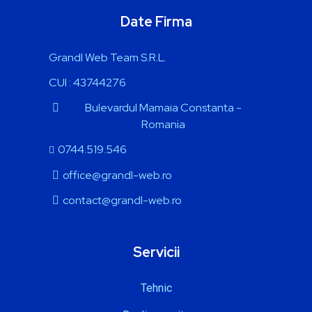
Date Firma
Grandl Web Team S.R.L.
CUI : 43744276
Bulevardul Mamaia
Constanta -
Romania
0744.519.546
office@grandl-web.ro
contact@grandl-web.ro
Servicii
Tehnic